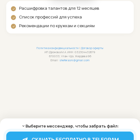
Расшифровка талантов для 12 месяцев
Список профессий для успеха
Рекомендации по кружкам и секциям
Политика конфиденциальности
|
Договор оферты
ИП Дронова М.А. ИНН: 032304432679
670033, Улан-Удэ, Жердева 96
Email:
sheferasni@gmail.com
Выберите мессенджер, чтобы забрать файл:
СКАЧАТЬ БЕСПЛАТНО В TELEGRAM